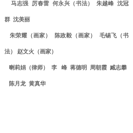
马志强
厉春雷
何永兴（书法）
朱越峰
沈冠
群
沈美丽
朱荣耀（画家） 陈政毅（画家） 毛锡飞（书
法） 赵文火（画家）
喇莉娟（律师） 李 峰
蒋德明
周朝霞
臧志攀
陈月龙
黄真华