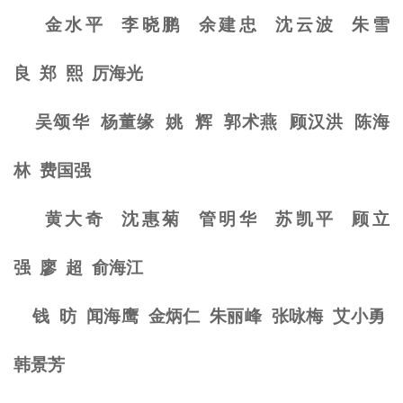
金水平
李晓鹏
余建忠
沈云波
朱雪
良
郑
熙
厉海光
吴颂华
杨董缘
姚
辉
郭术燕
顾汉洪
陈海
林
费国强
黄大奇
沈惠菊
管明华
苏凯平
顾立
强
廖
超
俞海江
钱
昉
闻海鹰
金炳仁
朱丽峰
张咏梅
艾小勇
韩景芳