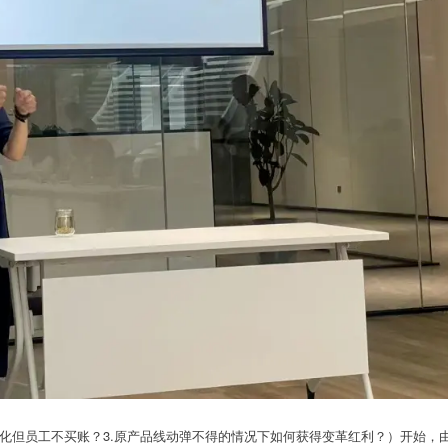
准化但员工不买账？3.原产品线动弹不得的情况下如何获得变革红利？）开始，