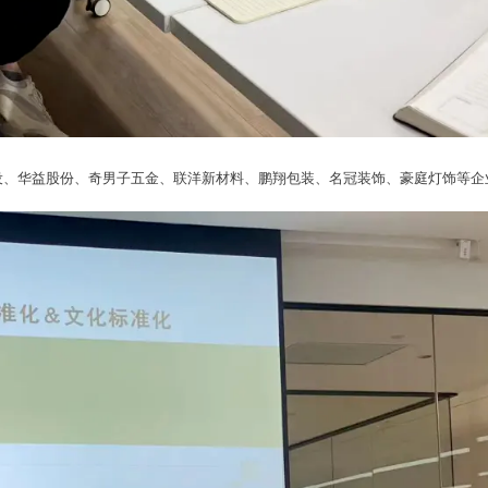
设、华益股份、奇男子五金、联洋新材料、鹏翔包装、名冠装饰、豪庭灯饰等企